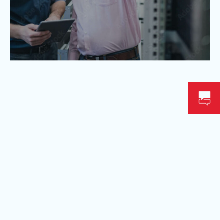
Disponible près de
chez vous
Nous tentons de servir un maximum de clients, partout au
pays. Pour ce faire, nous créons constamment de
nouveaux points de services! Obtenez plus d’informations
sur notre territoire desservi en contactant nos
spécialistes.